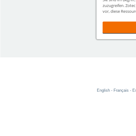
zuzugreifen. Zotec
vor, diese Ressour
den Zugriff darauf
English
Français
E